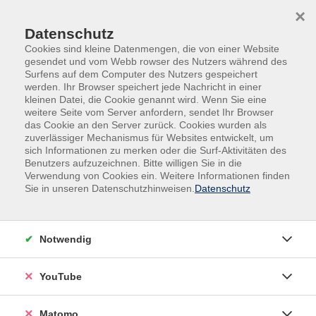
Skip to main content
Skip to page footer
×
Datenschutz
Cookies sind kleine Datenmengen, die von einer Website
gesendet und vom Webb rowser des Nutzers während des
Surfens auf dem Computer des Nutzers gespeichert
werden. Ihr Browser speichert jede Nachricht in einer
kleinen Datei, die Cookie genannt wird. Wenn Sie eine
weitere Seite vom Server anfordern, sendet Ihr Browser
das Cookie an den Server zurück. Cookies wurden als
zuverlässiger Mechanismus für Websites entwickelt, um
Bildung auf
Du magst es
sich Informationen zu merken oder die Surf-Aktivitäten des
Benutzers aufzuzeichnen. Bitte willigen Sie in die
Bestellung
heiß?
Verwendung von Cookies ein. Weitere Informationen finden
Sie in unseren Datenschutzhinweisen.
Datenschutz
Was braucht Ihr
Lass die Funken
Team?
sprühen
Notwendig
YouTube
Matomo