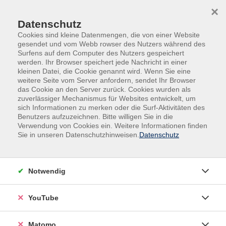
Skip to main content
Skip to page footer
×
Datenschutz
Cookies sind kleine Datenmengen, die von einer Website
gesendet und vom Webb rowser des Nutzers während des
Surfens auf dem Computer des Nutzers gespeichert
werden. Ihr Browser speichert jede Nachricht in einer
kleinen Datei, die Cookie genannt wird. Wenn Sie eine
weitere Seite vom Server anfordern, sendet Ihr Browser
das Cookie an den Server zurück. Cookies wurden als
zuverlässiger Mechanismus für Websites entwickelt, um
Bildung auf
Du magst es
sich Informationen zu merken oder die Surf-Aktivitäten des
Benutzers aufzuzeichnen. Bitte willigen Sie in die
Bestellung
heiß?
Verwendung von Cookies ein. Weitere Informationen finden
Sie in unseren Datenschutzhinweisen.
Datenschutz
Was braucht Ihr
Lass die Funken
Team?
sprühen
Notwendig
YouTube
Matomo