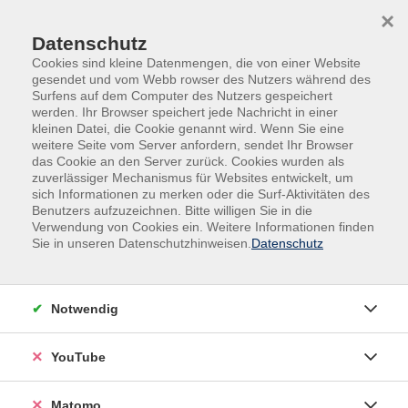
Skip to main content
Skip to page footer
×
Datenschutz
Cookies sind kleine Datenmengen, die von einer Website
gesendet und vom Webb rowser des Nutzers während des
Surfens auf dem Computer des Nutzers gespeichert
werden. Ihr Browser speichert jede Nachricht in einer
kleinen Datei, die Cookie genannt wird. Wenn Sie eine
weitere Seite vom Server anfordern, sendet Ihr Browser
das Cookie an den Server zurück. Cookies wurden als
zuverlässiger Mechanismus für Websites entwickelt, um
Bildung auf
Du magst es
sich Informationen zu merken oder die Surf-Aktivitäten des
Benutzers aufzuzeichnen. Bitte willigen Sie in die
Bestellung
heiß?
Verwendung von Cookies ein. Weitere Informationen finden
Sie in unseren Datenschutzhinweisen.
Datenschutz
Was braucht Ihr
Lass die Funken
Team?
sprühen
Notwendig
YouTube
Matomo