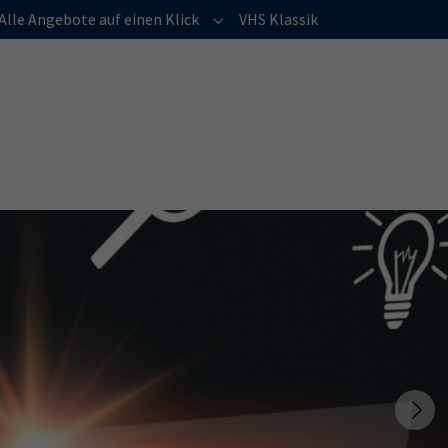
Alle Angebote auf einen Klick
VHS Klassik
menu for "Über uns"
Submenu for "Alle Angebote auf e
Next