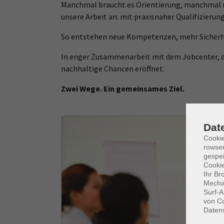
Manchmal braucht es Orientierung, manchmal n
unsere Arbeit an: mit praxisnaher Qualifizierun
So entstehen neue Kompetenzen, mehr Sicherhe
In enger Zusammenarbeit mit dem Jobcenter, de
nachhaltige Chancen eröffnet.
Zwei Wege. Ein gemeinsames Ziel.
Dat
Cooki
rowse
gespei
Cookie
Ihr Br
Mechan
Surf-A
von Co
Daten