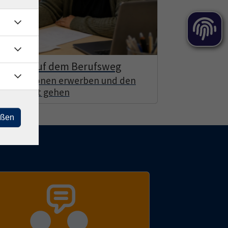
nschen auf dem Berufsweg
Qualifikationen erwerben und den
en Schritt gehen
eßen