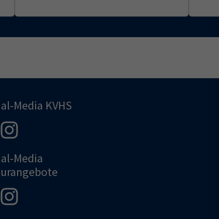
ial-Media KVHS
ial-Media
turangebote