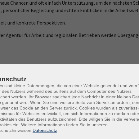
eue Chancen und oft einfach Unterstützung, um den nächsten Sch
g, persönlicher Begleitung und echten Einblicken in die Arbeitswel
it und konkrete Perspektiven.
r Agentur für Arbeit und regionalen Betrieben werden Übergänge 
enschutz
es sind kleine Datenmengen, die von einer Website gesendet und vo
r des Nutzers während des Surfens auf dem Computer des Nutzers
chert werden. Ihr Browser speichert jede Nachricht in einer kleinen Dat
 genannt wird. Wenn Sie eine weitere Seite vom Server anfordern, se
owser das Cookie an den Server zurück. Cookies wurden als zuverlässi
ismus für Websites entwickelt, um sich Informationen zu merken oder
ktivitäten des Benutzers aufzuzeichnen. Bitte willigen Sie in die Verwe
okies ein. Weitere Informationen finden Sie in unseren
schutzhinweisen.
Datenschutz