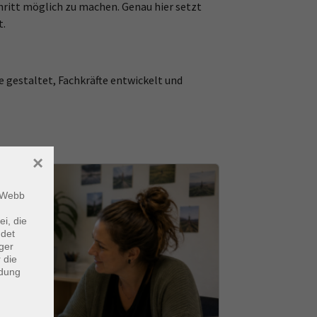
ritt möglich zu machen. Genau hier setzt
t.
gestaltet, Fachkräfte entwickelt und
×
m Webb
ei, die
ndet
ger
 die
ndung