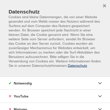
Skip to main content
Skip to page footer
×
Datenschutz
Cookies sind kleine Datenmengen, die von einer Website
gesendet und vom Webb rowser des Nutzers während des
Surfens auf dem Computer des Nutzers gespeichert
werden. Ihr Browser speichert jede Nachricht in einer
kleinen Datei, die Cookie genannt wird. Wenn Sie eine
weitere Seite vom Server anfordern, sendet Ihr Browser
das Cookie an den Server zurück. Cookies wurden als
zuverlässiger Mechanismus für Websites entwickelt, um
Bildung auf
Du magst es
sich Informationen zu merken oder die Surf-Aktivitäten des
Benutzers aufzuzeichnen. Bitte willigen Sie in die
Bestellung
heiß?
Verwendung von Cookies ein. Weitere Informationen finden
Sie in unseren Datenschutzhinweisen.
Datenschutz
Was braucht Ihr
Lass die Funken
Team?
sprühen
Notwendig
YouTube
Matomo