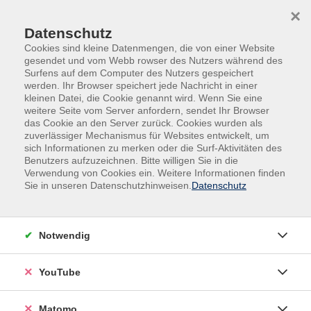
Skip to main content
Skip to page footer
×
Datenschutz
Cookies sind kleine Datenmengen, die von einer Website
gesendet und vom Webb rowser des Nutzers während des
Surfens auf dem Computer des Nutzers gespeichert
werden. Ihr Browser speichert jede Nachricht in einer
kleinen Datei, die Cookie genannt wird. Wenn Sie eine
weitere Seite vom Server anfordern, sendet Ihr Browser
das Cookie an den Server zurück. Cookies wurden als
zuverlässiger Mechanismus für Websites entwickelt, um
Bildung auf
Du magst es
sich Informationen zu merken oder die Surf-Aktivitäten des
Benutzers aufzuzeichnen. Bitte willigen Sie in die
Bestellung
heiß?
Verwendung von Cookies ein. Weitere Informationen finden
Sie in unseren Datenschutzhinweisen.
Datenschutz
Was braucht Ihr
Lass die Funken
Team?
sprühen
Notwendig
YouTube
Matomo