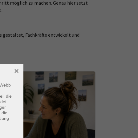
ritt möglich zu machen. Genau hier setzt
t.
gestaltet, Fachkräfte entwickelt und
×
m Webb
ei, die
ndet
ger
 die
ndung