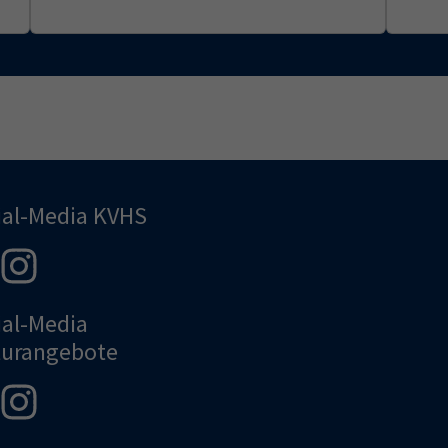
ial-Media KVHS
ial-Media
turangebote