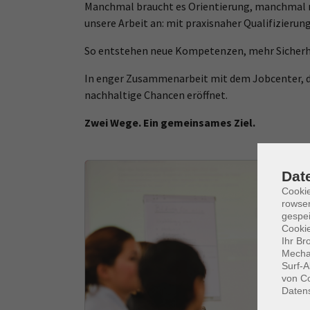
Manchmal braucht es Orientierung, manchmal n
unsere Arbeit an: mit praxisnaher Qualifizierun
So entstehen neue Kompetenzen, mehr Sicherhe
In enger Zusammenarbeit mit dem Jobcenter, de
nachhaltige Chancen eröffnet.
Zwei Wege. Ein gemeinsames Ziel.
Dat
Cooki
rowse
gespei
Cookie
Ihr Br
Mechan
Surf-A
von Co
Daten