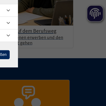
nschen auf dem Berufsweg
Qualifikationen erwerben und den
en Schritt gehen
eßen