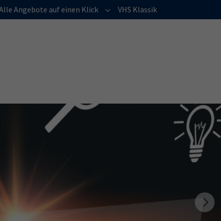
Alle Angebote auf einen Klick
VHS Klassik
menu for "Über uns"
Submenu for "Alle Angebote auf e
Next