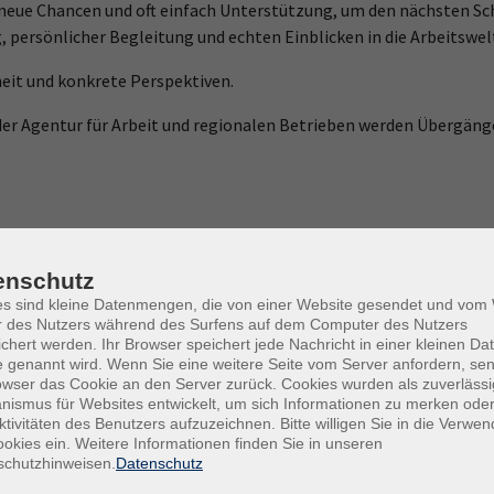
eue Chancen und oft einfach Unterstützung, um den nächsten Sch
g, persönlicher Begleitung und echten Einblicken in die Arbeitswel
it und konkrete Perspektiven.
r Agentur für Arbeit und regionalen Betrieben werden Übergänge 
enschutz
es sind kleine Datenmengen, die von einer Website gesendet und vo
r des Nutzers während des Surfens auf dem Computer des Nutzers
chert werden. Ihr Browser speichert jede Nachricht in einer kleinen Dat
 genannt wird. Wenn Sie eine weitere Seite vom Server anfordern, se
owser das Cookie an den Server zurück. Cookies wurden als zuverlässi
ismus für Websites entwickelt, um sich Informationen zu merken oder
ktivitäten des Benutzers aufzuzeichnen. Bitte willigen Sie in die Verwe
okies ein. Weitere Informationen finden Sie in unseren
schutzhinweisen.
Datenschutz