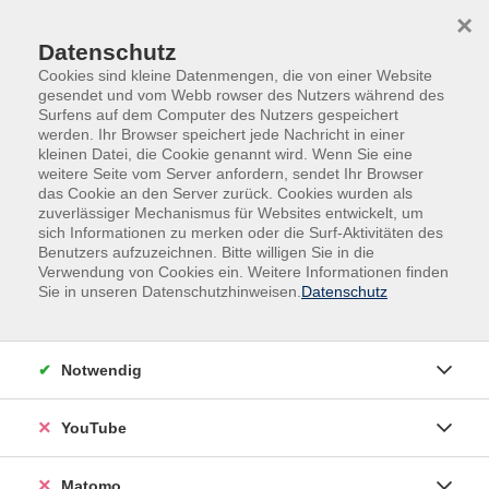
Skip to main content
Skip to page footer
×
Datenschutz
Cookies sind kleine Datenmengen, die von einer Website
gesendet und vom Webb rowser des Nutzers während des
Surfens auf dem Computer des Nutzers gespeichert
werden. Ihr Browser speichert jede Nachricht in einer
kleinen Datei, die Cookie genannt wird. Wenn Sie eine
weitere Seite vom Server anfordern, sendet Ihr Browser
das Cookie an den Server zurück. Cookies wurden als
zuverlässiger Mechanismus für Websites entwickelt, um
Bildung auf
Du magst es
sich Informationen zu merken oder die Surf-Aktivitäten des
Benutzers aufzuzeichnen. Bitte willigen Sie in die
Bestellung
heiß?
Verwendung von Cookies ein. Weitere Informationen finden
Sie in unseren Datenschutzhinweisen.
Datenschutz
Was braucht Ihr
Lass die Funken
Team?
sprühen
Notwendig
YouTube
Matomo